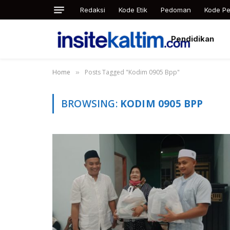
Redaksi
Kode Etik
Pedoman
Kode Pe
Pendidikan
Home
Posts Tagged "Kodim 0905 Bpp"
»
BROWSING:
KODIM 0905 BPP