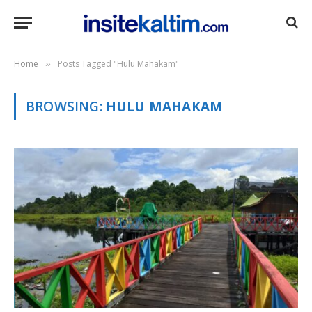
Home
Posts Tagged "Hulu Mahakam"
»
BROWSING:
HULU MAHAKAM