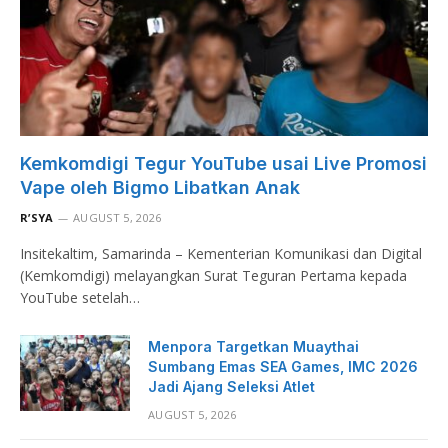
Kemkomdigi Tegur YouTube usai Live Promosi
Vape oleh Bigmo Libatkan Anak
R’SYA
AUGUST 5, 2026
Insitekaltim, Samarinda – Kementerian Komunikasi dan Digital
(Kemkomdigi) melayangkan Surat Teguran Pertama kepada
YouTube setelah…
Menpora Targetkan Muaythai
Sumbang Emas SEA Games, IMC 2026
Jadi Ajang Seleksi Atlet
AUGUST 5, 2026