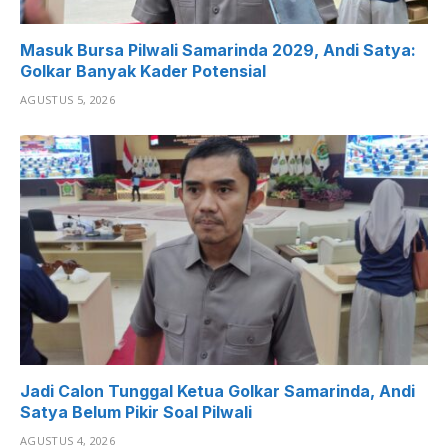
Masuk Bursa Pilwali Samarinda 2029, Andi Satya:
Golkar Banyak Kader Potensial
AGUSTUS 5, 2026
Jadi Calon Tunggal Ketua Golkar Samarinda, Andi
Satya Belum Pikir Soal Pilwali
AGUSTUS 4, 2026