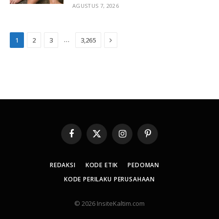
AGUSTUS 7, 2026
Next
…
1
2
3
3,265
Facebook
X
Instagram
Pinterest
(Twitter)
REDAKSI
KODE ETIK
PEDOMAN
KODE PERILAKU PERUSAHAAN
© 2026 InsiteKaltim.com