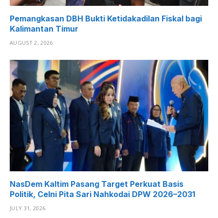
Pemangkasan DBH Bukti Ketidakadilan Fiskal bagi
Kalimantan Timur
AUGUST 2, 2026
NasDem Kaltim Pasang Target Perkuat Basis
Politik, Celni Pita Sari Nahkodai DPW 2026–2031
JULY 31, 2026