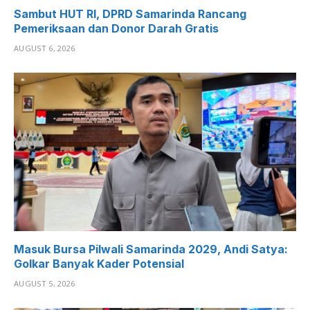
Sambut HUT RI, DPRD Samarinda Rancang
Pemeriksaan dan Donor Darah Gratis
AUGUST 6, 2026
Masuk Bursa Pilwali Samarinda 2029, Andi Satya:
Golkar Banyak Kader Potensial
AUGUST 5, 2026