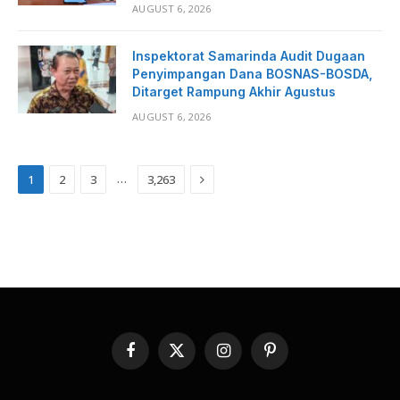
AUGUST 6, 2026
Inspektorat Samarinda Audit Dugaan
Penyimpangan Dana BOSNAS-BOSDA,
Ditarget Rampung Akhir Agustus
AUGUST 6, 2026
Next
…
1
2
3
3,263
Facebook
X
Instagram
Pinterest
(Twitter)