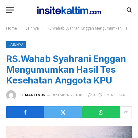
Home
Lainnya
RS.Wahab Syahrani Enggan Mengumumkan Hasil Tes Kesehatan Anggota KPU
»
»
LAINNYA
RS.Wahab Syahrani Enggan
Mengumumkan Hasil Tes
Kesehatan Anggota KPU
BY
MARTINUS
DESEMBER 7, 2018
0
2 MINS READ