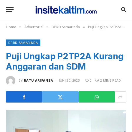
Home
Advertorial
DPRD Samarinda
Puji Ungkap P2TP2A Kurang Anggaran dan SDM
»
»
»
DPRD SAMARINDA
Puji Ungkap P2TP2A Kurang
Anggaran dan SDM
BY
RATU ARIFANZA
JUNI 20, 2023
0
2 MINS READ