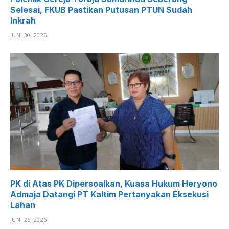
Selesai, FKUB Pastikan Putusan PTUN Sudah
Inkrah
JUNI 30, 2026
PK di Atas PK Dipersoalkan, Kuasa Hukum Heryono
Admaja Datangi PT Kaltim Pertanyakan Eksekusi
Lahan
JUNI 25, 2026