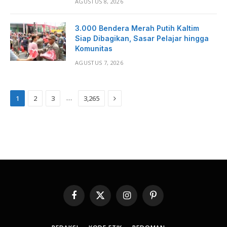
AGUSTUS 8, 2026
3.000 Bendera Merah Putih Kaltim
Siap Dibagikan, Sasar Pelajar hingga
Komunitas
AGUSTUS 7, 2026
Next
…
1
2
3
3,265
Facebook
X
Instagram
Pinterest
(Twitter)