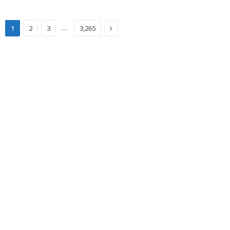
Next
…
1
2
3
3,265