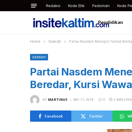
Redaksi
Kode Etik
Pedoman
Kode Pe
Pendidikan
Home
Daerah
Partai Nasdem Menepis Terkait Berit
»
»
DAERAH
Partai Nasdem Menep
Beredar, Kursi Wawa
BY
MARTINUS
MEI 17, 2018
0
2 MINS RE
Facebook
Twitter
W