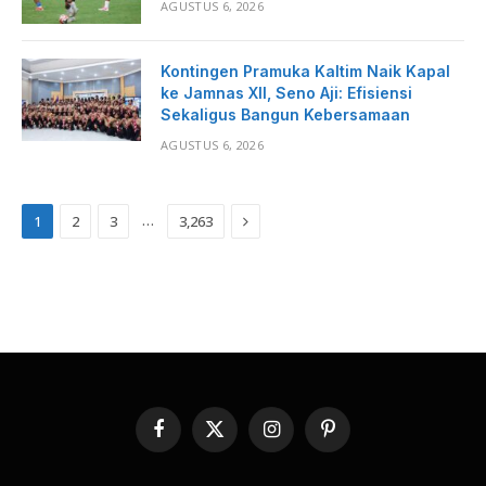
AGUSTUS 6, 2026
Kontingen Pramuka Kaltim Naik Kapal
ke Jamnas XII, Seno Aji: Efisiensi
Sekaligus Bangun Kebersamaan
AGUSTUS 6, 2026
Next
…
1
2
3
3,263
Facebook
X
Instagram
Pinterest
(Twitter)