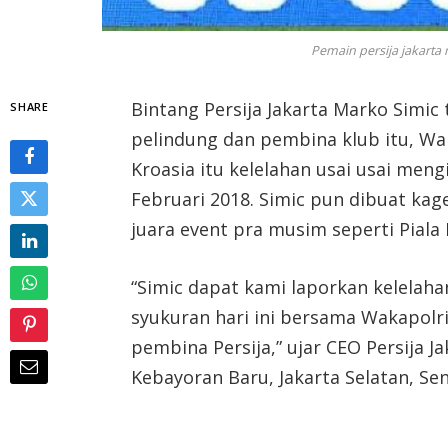
Pemain persija jakarta
Bintang Persija Jakarta Marko Simic
SHARE
pelindung dan pembina klub itu, Wak
Kroasia itu kelelahan usai usai men
Februari 2018. Simic pun dibuat ka
juara event pra musim seperti Piala 
“Simic dapat kami laporkan kelelaha
syukuran hari ini bersama Wakapolri
pembina Persija,” ujar CEO Persija J
Kebayoran Baru, Jakarta Selatan, Sen