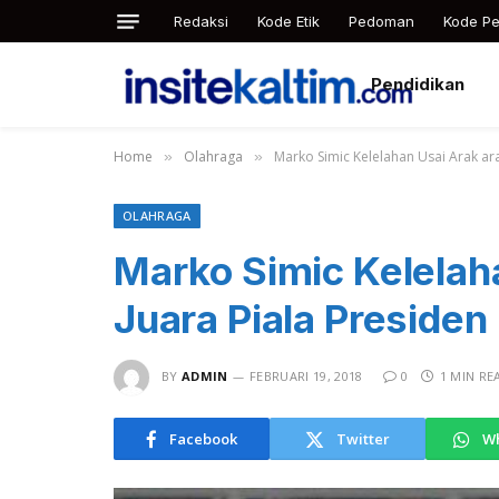
Redaksi
Kode Etik
Pedoman
Kode Pe
Pendidikan
Home
Olahraga
Marko Simic Kelelahan Usai Arak ara
»
»
OLAHRAGA
Marko Simic Kelelah
Juara Piala Presiden
BY
ADMIN
FEBRUARI 19, 2018
0
1 MIN RE
Facebook
Twitter
W