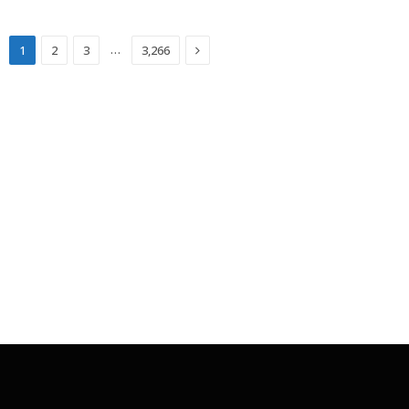
Next
…
1
2
3
3,266