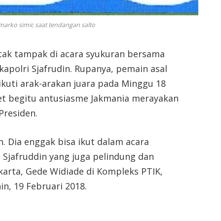
 marko simic saat tendangan salto
 tak tampak di acara syukuran bersama
apolri Sjafrudin. Rupanya, pemain asal
gikuti arak-arakan juara pada Minggu 18
get begitu antusiasme Jakmania merayakan
Presiden.
n. Dia enggak bisa ikut dalam acara
 Sjafruddin yang juga pelindung dan
akarta, Gede Widiade di Kompleks PTIK,
in, 19 Februari 2018.