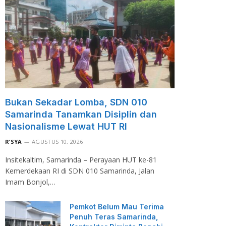
Bukan Sekadar Lomba, SDN 010
Samarinda Tanamkan Disiplin dan
Nasionalisme Lewat HUT RI
R’SYA
AGUSTUS 10, 2026
Insitekaltim, Samarinda – Perayaan HUT ke-81
Kemerdekaan RI di SDN 010 Samarinda, Jalan
Imam Bonjol,…
Pemkot Belum Mau Terima
Penuh Teras Samarinda,