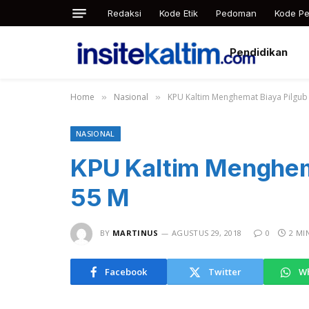
Redaksi
Kode Etik
Pedoman
Kode Pe
Pendidikan
Home
Nasional
KPU Kaltim Menghemat Biaya Pilgub 
»
»
NASIONAL
KPU Kaltim Menghema
55 M
BY
MARTINUS
AGUSTUS 29, 2018
0
2 MI
Facebook
Twitter
W