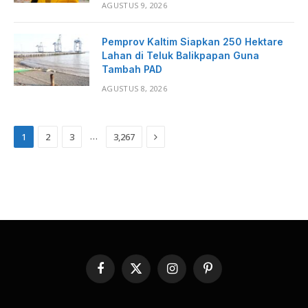
AGUSTUS 9, 2026
Pemprov Kaltim Siapkan 250 Hektare
Lahan di Teluk Balikpapan Guna
Tambah PAD
AGUSTUS 8, 2026
Next
…
1
2
3
3,267
Facebook
X
Instagram
Pinterest
(Twitter)