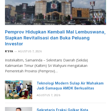
Pemprov Hidupkan Kembali Mal Lembuswana,
Siapkan Revitalisasi dan Buka Peluang
Investor
R’SYA
AGUSTUS 7, 2026
Insitekaltim, Samarinda – Sekretaris Daerah (Sekda)
Kalimantan Timur (Kaltim) Sri Wahyuni mengatakan
Pemerintah Provinsi (Pemprov)…
Teknologi Modern Sulap Air Mahakam
Jadi Samaqua AMDK Berkualitas
AGUSTUS 7, 2026
Sekretaris Fraksi Golkar Kota