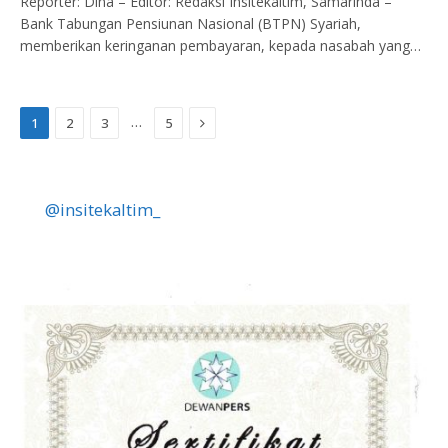
Reporter: Dina – Editor: Redaksi Insitekaltim, Samarinda –
Bank Tabungan Pensiunan Nasional (BTPN) Syariah,
memberikan keringanan pembayaran, kepada nasabah yang…
Next
…
1
2
3
5
@insitekaltim_