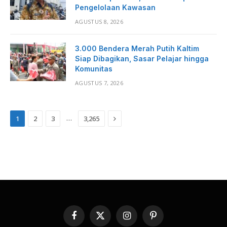
Pengelolaan Kawasan
AGUSTUS 8, 2026
3.000 Bendera Merah Putih Kaltim
Siap Dibagikan, Sasar Pelajar hingga
Komunitas
AGUSTUS 7, 2026
Next
…
1
2
3
3,265
Facebook
X
Instagram
Pinterest