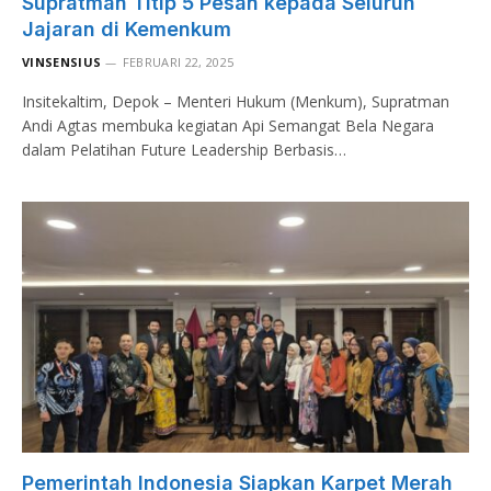
Supratman Titip 5 Pesan kepada Seluruh
Jajaran di Kemenkum
VINSENSIUS
FEBRUARI 22, 2025
Insitekaltim, Depok – Menteri Hukum (Menkum), Supratman
Andi Agtas membuka kegiatan Api Semangat Bela Negara
dalam Pelatihan Future Leadership Berbasis…
Pemerintah Indonesia Siapkan Karpet Merah