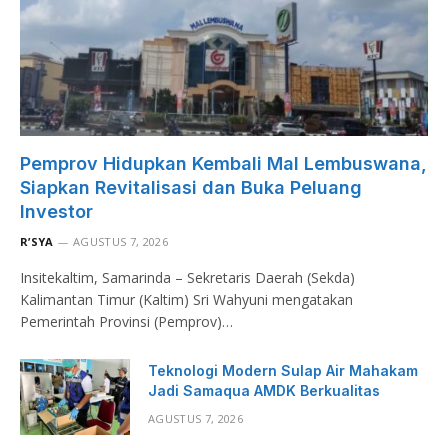
Pemprov Hidupkan Kembali Mal Lembuswana,
Siapkan Revitalisasi dan Buka Peluang
Investor
R’SYA
AGUSTUS 7, 2026
Insitekaltim, Samarinda – Sekretaris Daerah (Sekda)
Kalimantan Timur (Kaltim) Sri Wahyuni mengatakan
Pemerintah Provinsi (Pemprov)…
Teknologi Modern Sulap Air Mahakam
Jadi Samaqua AMDK Berkualitas
AGUSTUS 7, 2026