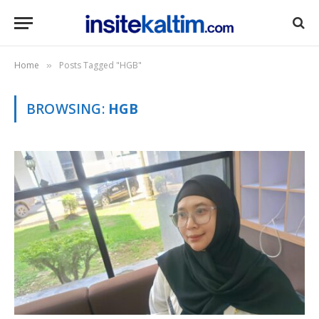
Home
Posts Tagged "HGB"
»
BROWSING:
HGB