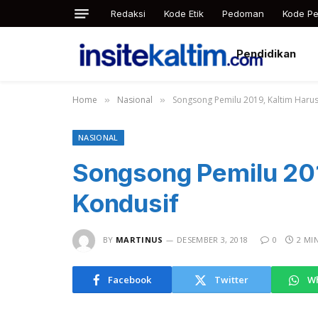
Redaksi
Kode Etik
Pedoman
Kode Pe
Pendidikan
Home
Nasional
Songsong Pemilu 2019, Kaltim Haru
»
»
NASIONAL
Songsong Pemilu 201
Kondusif
BY
MARTINUS
DESEMBER 3, 2018
0
2 MI
Facebook
Twitter
W