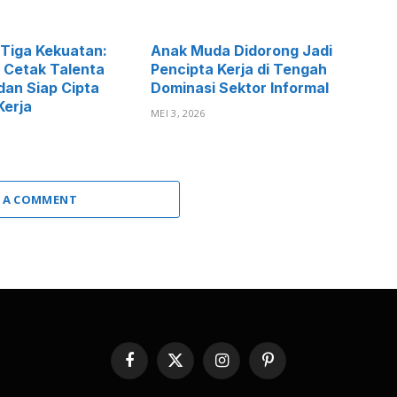
 Tiga Kekuatan:
Anak Muda Didorong Jadi
 Cetak Talenta
Pencipta Kerja di Tengah
dan Siap Cipta
Dominasi Sektor Informal
Kerja
MEI 3, 2026
 A COMMENT
Facebook
X
Instagram
Pinterest
(Twitter)