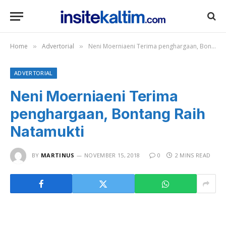
Home
Advertorial
Neni Moerniaeni Terima penghargaan, Bontang Raih Natamukti
»
»
ADVERTORIAL
Neni Moerniaeni Terima
penghargaan, Bontang Raih
Natamukti
BY
MARTINUS
NOVEMBER 15, 2018
0
2 MINS READ