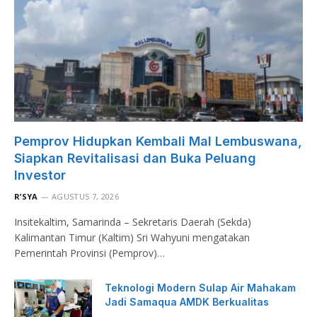
Pemprov Hidupkan Kembali Mal Lembuswana,
Siapkan Revitalisasi dan Buka Peluang
Investor
R’SYA
AGUSTUS 7, 2026
Insitekaltim, Samarinda – Sekretaris Daerah (Sekda)
Kalimantan Timur (Kaltim) Sri Wahyuni mengatakan
Pemerintah Provinsi (Pemprov)…
Teknologi Modern Sulap Air Mahakam
Jadi Samaqua AMDK Berkualitas