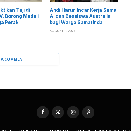
tikan Taji di
Andi Harun Incar Kerja Sama
, Borong Medali
AI dan Beasiswa Australia
ga Perak
bagi Warga Samarinda
6
AUGUST 1, 2026
 A COMMENT
Facebook
X
Instagram
Pinterest
(Twitter)