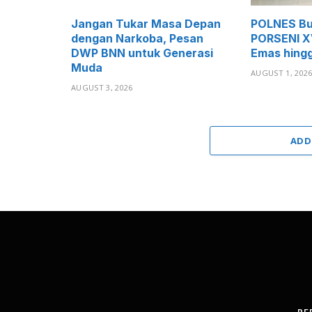
Jangan Tukar Masa Depan
POLNES Buk
dengan Narkoba, Pesan
PORSENI XV
DWP BNN untuk Generasi
Emas hing
Muda
AUGUST 1, 202
AUGUST 3, 2026
ADD