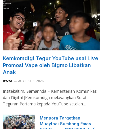
Kemkomdigi Tegur YouTube usai Live
Promosi Vape oleh Bigmo Libatkan
Anak
R’SYA
AUGUST 5, 2026
Insitekaltim, Samarinda – Kementerian Komunikasi
dan Digital (Kemkomdigi) melayangkan Surat
Teguran Pertama kepada YouTube setelah…
Menpora Targetkan
Muaythai Sumbang Emas