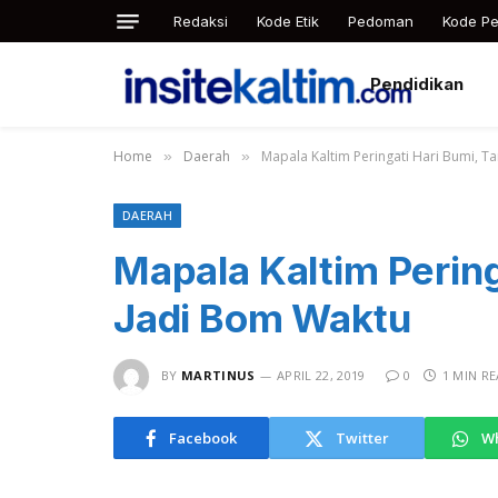
Redaksi
Kode Etik
Pedoman
Kode Pe
Pendidikan
Home
Daerah
Mapala Kaltim Peringati Hari Bumi, 
»
»
DAERAH
Mapala Kaltim Perin
Jadi Bom Waktu
BY
MARTINUS
APRIL 22, 2019
0
1 MIN R
Facebook
Twitter
W