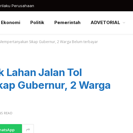
rilaku Perusahaan
Ekonomi
Politik
Pemerintah
ADVETORIAL
 Mempertanyakan Sikap Gubernur, 2 Warga Belum terbayar
 Lahan Jalan Tol
ap Gubernur, 2 Warga
NS READ
hatsApp