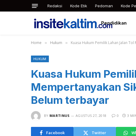
Redaksi
Kode Etik
Pedoman
Kode Pe
Pendidikan
Home
Hukum
Kuasa Hukum Pemilik Lahan Jalan Tol
»
»
HUKUM
Kuasa Hukum Pemilik
Mempertanyakan Sik
Belum terbayar
BY
MARTINUS
AGUSTUS 27, 2018
0
3 MI
Facebook
Twitter
W