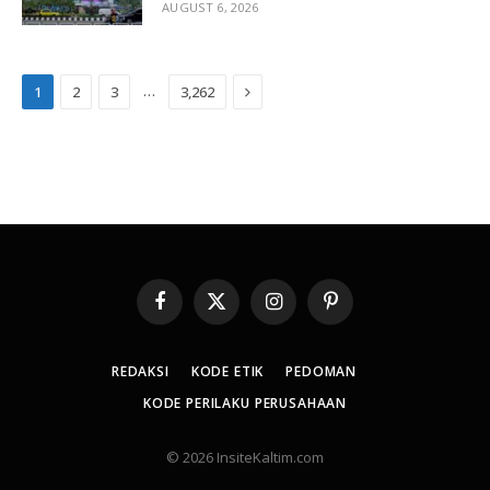
AUGUST 6, 2026
Next
…
1
2
3
3,262
Facebook
X
Instagram
Pinterest
(Twitter)
REDAKSI
KODE ETIK
PEDOMAN
KODE PERILAKU PERUSAHAAN
© 2026 InsiteKaltim.com