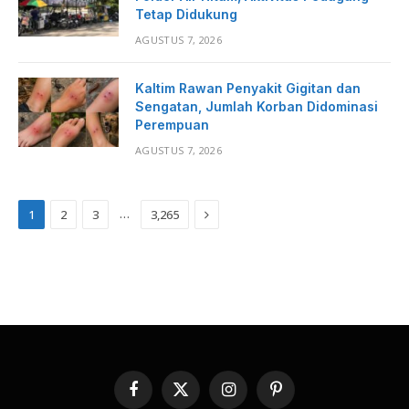
Tetap Didukung
AGUSTUS 7, 2026
Kaltim Rawan Penyakit Gigitan dan
Sengatan, Jumlah Korban Didominasi
Perempuan
AGUSTUS 7, 2026
Next
…
1
2
3
3,265
Facebook
X
Instagram
Pinterest