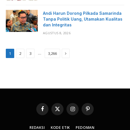
Andi Harun Dorong Pilkada Samarinda
Tanpa Politik Uang, Utamakan Kualitas
dan Integritas
AGUSTUS 8, 2026
Next
…
1
2
3
3,266
Facebook
X
Instagram
Pinterest
(Twitter)
REDAKSI
KODE ETIK
PEDOMAN