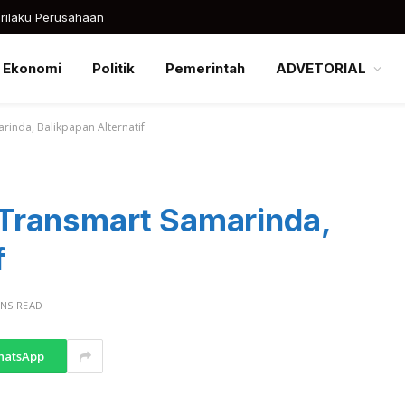
rilaku Perusahaan
Ekonomi
Politik
Pemerintah
ADVETORIAL
inda, Balikpapan Alternatif
Transmart Samarinda,
f
INS READ
hatsApp