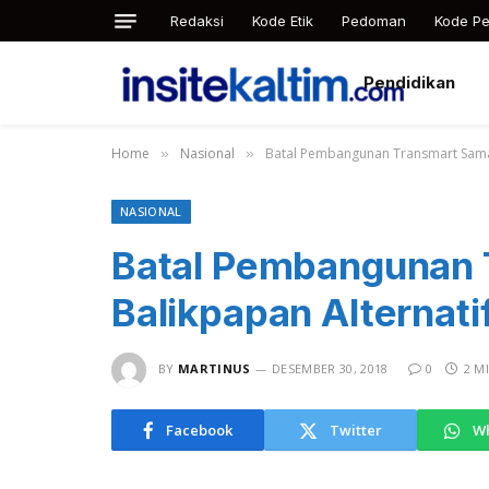
Redaksi
Kode Etik
Pedoman
Kode Pe
Pendidikan
Home
Nasional
Batal Pembangunan Transmart Samar
»
»
NASIONAL
Batal Pembangunan 
Balikpapan Alternati
BY
MARTINUS
DESEMBER 30, 2018
0
2 M
Facebook
Twitter
W