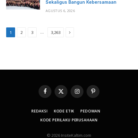
Sekaligus Bangun Kebersamaan
AGUSTUS 6, 2026
Next
…
1
2
3
3,263
Facebook
X
Instagram
Pinterest
(Twitter)
REDAKSI
KODE ETIK
PEDOMAN
KODE PERILAKU PERUSAHAAN
© 2026 InsiteKaltim.com